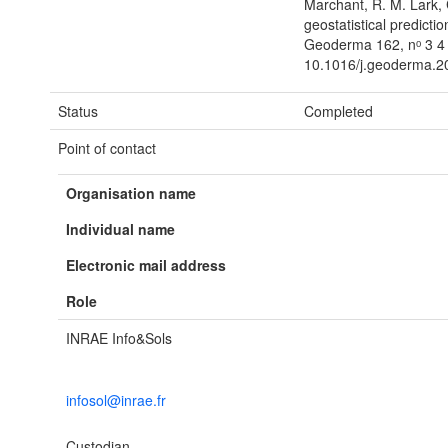
Marchant, R. M. Lark, 
geostatistical predicti
Geoderma 162, nᵒ 3 4 
10.1016/j.geoderma.2
Status
Completed
Point of contact
Organisation name
Individual name
Electronic mail address
Role
INRAE Info&Sols
infosol@inrae.fr
Custodian