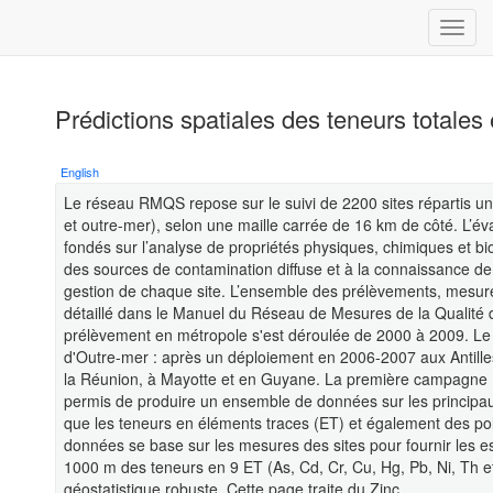
Prédictions spatiales des teneurs totales 
English
Le réseau RMQS repose sur le suivi de 2200 sites répartis uni
et outre-mer), selon une maille carrée de 16 km de côté. L’éval
fondés sur l’analyse de propriétés physiques, chimiques et bi
des sources de contamination diffuse et à la connaissance de 
gestion de chaque site. L’ensemble des prélèvements, mesures
détaillé dans le Manuel du Réseau de Mesures de la Qualité
prélèvement en métropole s'est déroulée de 2000 à 2009. 
d'Outre-mer : après un déploiement en 2006-2007 aux Antille
la Réunion, à Mayotte et en Guyane. La première campagne 
permis de produire un ensemble de données sur les principa
que les teneurs en éléments traces (ET) et également des pol
données se base sur les mesures des sites pour fournir les es
1000 m des teneurs en 9 ET (As, Cd, Cr, Cu, Hg, Pb, Ni, Th et
géostatistique robuste. Cette page traite du Zinc.