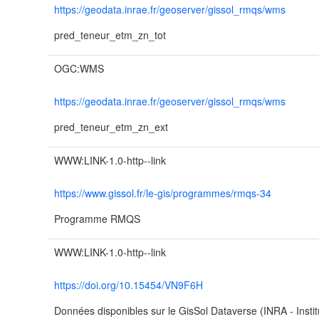
https://geodata.inrae.fr/geoserver/gissol_rmqs/wms
pred_teneur_etm_zn_tot
OGC:WMS
https://geodata.inrae.fr/geoserver/gissol_rmqs/wms
pred_teneur_etm_zn_ext
WWW:LINK-1.0-http--link
https://www.gissol.fr/le-gis/programmes/rmqs-34
Programme RMQS
WWW:LINK-1.0-http--link
https://doi.org/10.15454/VN9F6H
Données disponibles sur le GisSol Dataverse (INRA - Inst