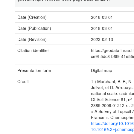
Date (Creation)
2018-03-01
Date (Publication)
2018-03-01
Date (Revision)
2023-02-13
Citation identifier
https://geodata.inrae.
ce9f-5dc8-b6f9-41e5
Presentation form
Digital map
Credit
1 ) Marchant, B. P., N.
Jolivet, et D. Arrouays
national scale: cadmiu
Of Soil Science 61, nᵒ
2389.2009.01212.x . 2 
« A Survey of Topsoil
France ». Chemospher
https://doi.org/10.101
10.1016%2Fj.chemosp