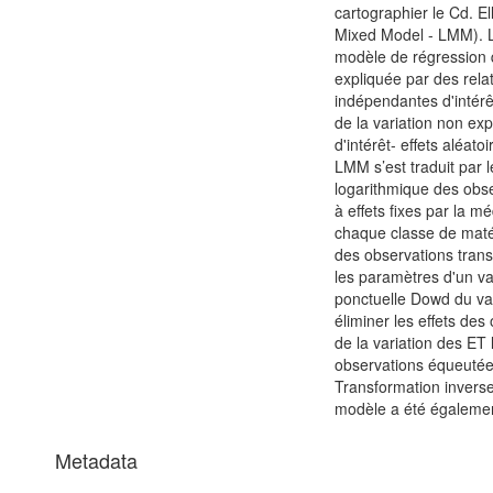
cartographier le Cd. E
Mixed Model - LMM). L
modèle de régression q
expliquée par des rela
indépendantes d'intérêt 
de la variation non ex
d'intérêt- effets aléat
LMM s’est traduit par 
logarithmique des obse
à effets fixes par la 
chaque classe de matér
des observations trans
les paramètres d'un v
ponctuelle Dowd du v
éliminer les effets des 
de la variation des ET
observations équeutées
Transformation inverse
modèle a été égalemen
Metadata