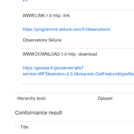
WWW:LINK-1.0-http--link
https://programme-selune.com/fr/observatoire/
Observatoire Sélune
WWW:DOWNLOAD-1.0-http--download
https://geosas.fr/geoserver/wfs?
service=WFS&version=2.0.0&request=GetFeature&typeN
Hierarchy level
Dataset
Conformance result
Title