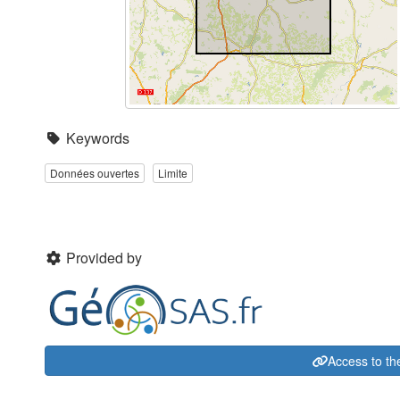
Keywords
Données ouvertes
Limite
Provided by
Access to th