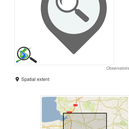
Observatoir
Spatial extent