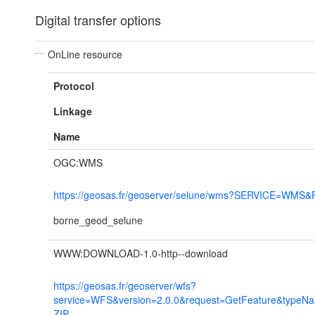
Digital transfer options
OnLine resource
Protocol
Linkage
Name
OGC:WMS
https://geosas.fr/geoserver/selune/wms?SERVICE=WMS&
borne_geod_selune
WWW:DOWNLOAD-1.0-http--download
https://geosas.fr/geoserver/wfs?
service=WFS&version=2.0.0&request=GetFeature&typeN
ZIP