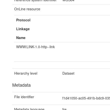
OnLine resource
Protocol
Linkage
Name
WWW:LINK-1.0-http--link
Hierarchy level
Dataset
Metadata
File identifier
f1d41050-ac05-491b-bdc9-0
Metadata language
fre