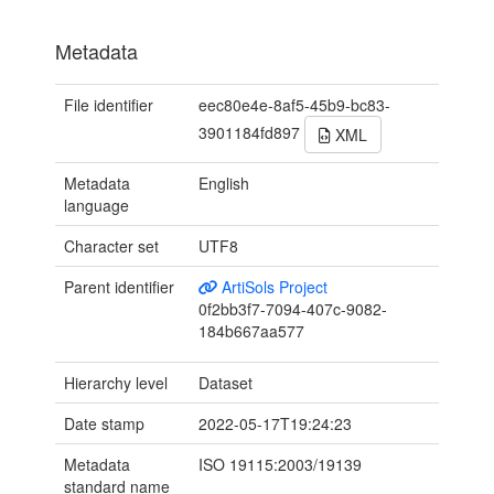
Metadata
File identifier
eec80e4e-8af5-45b9-bc83-
3901184fd897
XML
Metadata
English
language
Character set
UTF8
Parent identifier
ArtiSols Project
0f2bb3f7-7094-407c-9082-
184b667aa577
Hierarchy level
Dataset
Date stamp
2022-05-17T19:24:23
Metadata
ISO 19115:2003/19139
standard name