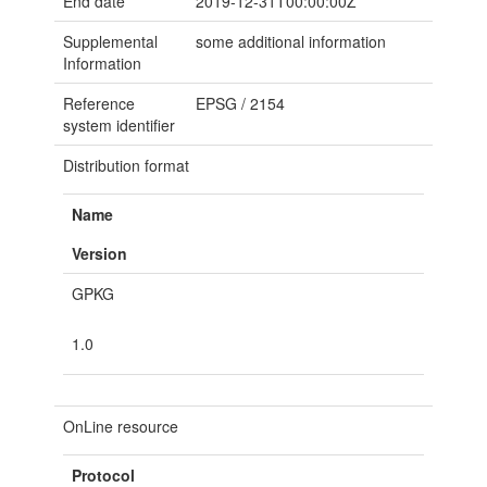
End date
2019-12-31T00:00:00Z
Supplemental
some additional information
Information
Reference
EPSG
/
2154
system identifier
Distribution format
Name
Version
GPKG
1.0
OnLine resource
Protocol