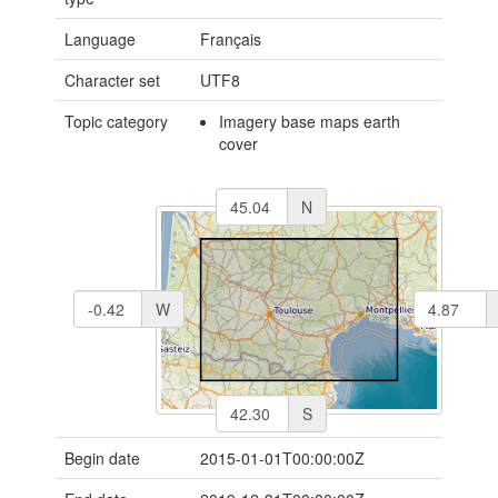
Language
Français
Character set
UTF8
Topic category
Imagery base maps earth
cover
N
W
S
Begin date
2015-01-01T00:00:00Z