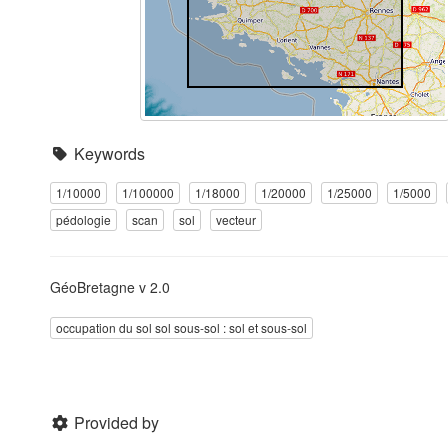
Keywords
1/10000
1/100000
1/18000
1/20000
1/25000
1/5000
pédologie
scan
sol
vecteur
GéoBretagne v 2.0
occupation du sol sol sous-sol : sol et sous-sol
Provided by