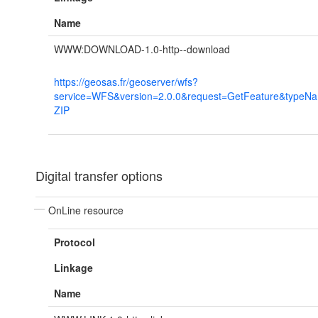
Name
WWW:DOWNLOAD-1.0-http--download
https://geosas.fr/geoserver/wfs?
service=WFS&version=2.0.0&request=GetFeature&typeN
ZIP
Digital transfer options
OnLine resource
Protocol
Linkage
Name