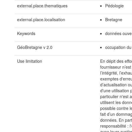
external.place.thematiques
Pédologie
external.place.localisation
Bretagne
Keywords
données ouve
GéoBretagne v 2.0
occupation du 
Use limitation
En dépit des effor
fournisseur n’est
l’intégrité, l’ex
exemptes d'erreur
d’actualisation 
d'une utilisation
particulier n'est
utilisent les don
possible contre l
fait d’un dommage
données. En parti
responsabilité : l
avec leurs systè