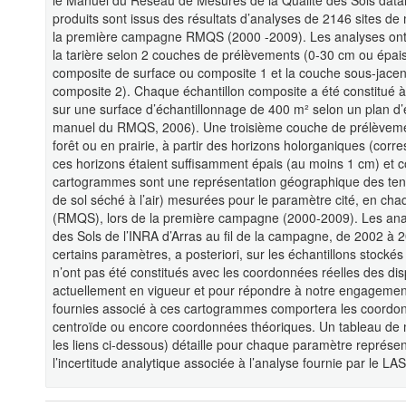
le Manuel du Réseau de Mesures de la Qualité des Sols data
produits sont issus des résultats d’analyses de 2146 sites de 
la première campagne RMQS (2000 -2009). Les analyses ont é
la tarière selon 2 couches de prélèvements (0-30 cm ou épaiss
composite de surface ou composite 1 et la couche sous-jace
composite 2). Chaque échantillon composite a été constitué à
sur une surface d’échantillonnage de 400 m² selon un plan d’éc
manuel du RMQS, 2006). Une troisième couche de prélèvement
forêt ou en prairie, à partir des horizons holorganiques (co
ces horizons étaient suffisamment épais (au moins 1 cm) et co
cartogrammes sont une représentation géographique des tene
de sol séché à l’air) mesurées pour le paramètre cité, en ch
(RMQS), lors de la première campagne (2000-2009). Les analy
des Sols de l’INRA d’Arras au fil de la campagne, de 2002 à 
certains paramètres, a posteriori, sur les échantillons stoc
n’ont pas été constitués avec les coordonnées réelles des di
actuellement en vigueur et pour répondre à notre engageme
fournies associé à ces cartogrammes comportera les coordon
centroïde ou encore coordonnées théoriques. Un tableau de 
les liens ci-dessous) détaille pour chaque paramètre représenté
l’incertitude analytique associée à l’analyse fournie par le LAS