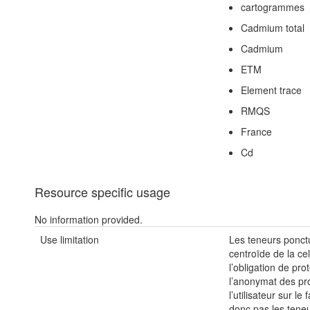
cartogrammes
Cadmium total
Cadmium
ETM
Element trace
RMQS
France
Cd
Resource specific usage
No information provided.
Use limitation
Les teneurs ponctu
centroïde de la ce
l’obligation de pr
l’anonymat des pro
l’utilisateur sur l
donc pas les tene