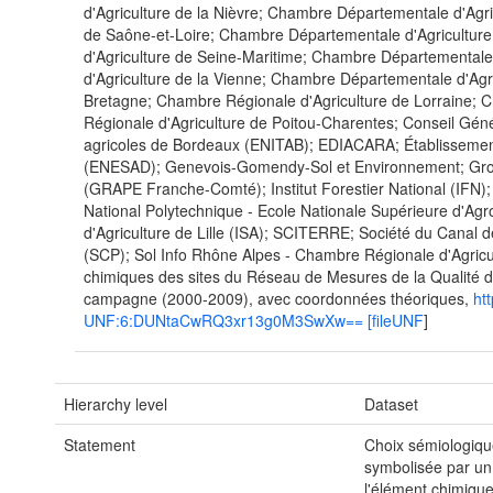
d'Agriculture de la Nièvre; Chambre Départementale d'Agr
de Saône-et-Loire; Chambre Départementale d'Agricultur
d'Agriculture de Seine-Maritime; Chambre Départemental
d'Agriculture de la Vienne; Chambre Départementale d'Agr
Bretagne; Chambre Régionale d'Agriculture de Lorraine; 
Régionale d'Agriculture de Poitou-Charentes; Conseil Gén
agricoles de Bordeaux (ENITAB); EDIACARA; Établissemen
(ENESAD); Genevois-Gomendy-Sol et Environnement; Gro
(GRAPE Franche-Comté); Institut Forestier National (IFN); In
National Polytechnique - Ecole Nationale Supérieure d'Ag
d'Agriculture de Lille (ISA); SCITERRE; Société du Cana
(SCP); Sol Info Rhône Alpes - Chambre Régionale d'Agricu
chimiques des sites du Réseau de Mesures de la Qualité de
campagne (2000-2009), avec coordonnées théoriques,
ht
UNF:6:DUNtaCwRQ3xr13g0M3SwXw== [fileUNF
]
Hierarchy level
Dataset
Statement
Choix sémiologique
symbolisée par un c
l'élément chimique