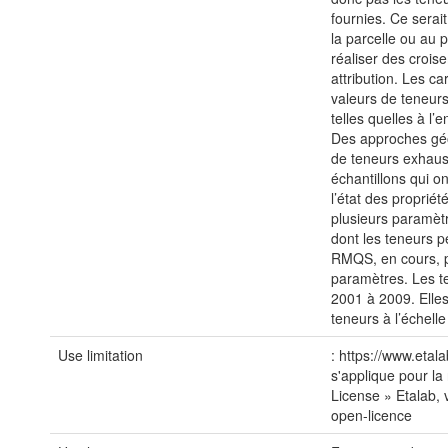
fournies. Ce serai
la parcelle ou au
réaliser des croi
attribution. Les c
valeurs de teneur
telles quelles à l’
Des approches géos
de teneurs exhausti
échantillons qui o
l’état des proprié
plusieurs paramèt
dont les teneurs 
RMQS, en cours, pe
paramètres. Les te
2001 à 2009. Elle
teneurs à l’échelle 
Use limitation
: https://www.etal
s'applique pour la 
License » Etalab, 
open-licence