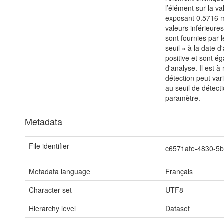
l’élément sur la v
exposant 0.5716 mu
valeurs inférieure
sont fournies par 
seuil » à la date 
positive et sont ég
d'analyse. Il est 
détection peut var
au seuil de détec
paramètre.
Metadata
File identifier
c6571afe-4830-5
Metadata language
Français
Character set
UTF8
Hierarchy level
Dataset