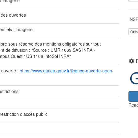
o-imagerie
ées ouvertes
INSP
entiels : imagerie
Orth
ibre sous réserve des mentions obligatoires sur tout
t de diffusion : "Source : UMR 1069 SAS INRA -
pus Ouest / US 1106 InfoSol INRA"
 ouverte :
https://www.etalab.gouv.fr/licence-ouverte-open-
strictions
e
Read
restriction d’accès public