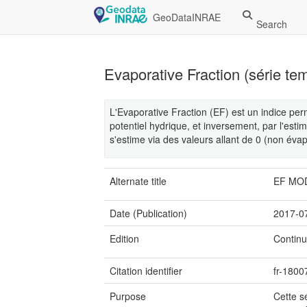
GeoDataINRAE
Search
Evaporative Fraction (série t
L'Evaporative Fraction (EF) est un indice per
potentiel hydrique, et inversement, par l'esti
s'estime via des valeurs allant de 0 (non éva
Alternate title
EF MOD
Date (Publication)
2017-0
Edition
Contin
Citation identifier
fr-180
Purpose
Cette s