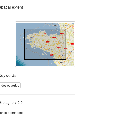
Spatial extent
Keywords
nées ouvertes
retagne v 2.0
rentiels : imagerie