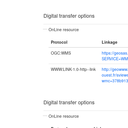
Digital transfer options
OnLine resource
Protocol
Linkage
OGC:WMS
https://geosa
SERVICE=WMS
WWW:LINK-1.0-http--link
http://geoww
ouest.fr/sview
wmc=378b913
Digital transfer options
OnLine resource