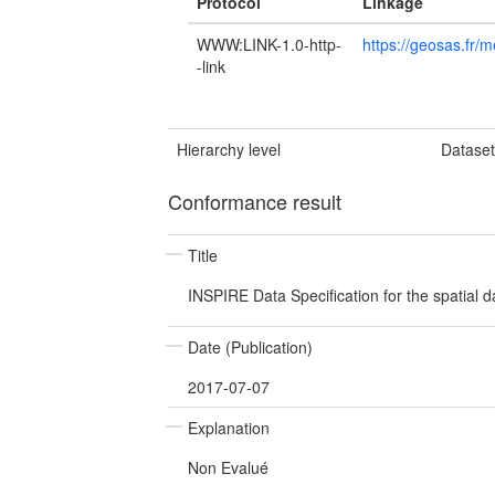
Protocol
Linkage
WWW:LINK-1.0-http-
https://geosas.fr/
-link
Hierarchy level
Datase
Conformance result
Title
INSPIRE Data Specification for the spatial 
Date (Publication)
2017-07-07
Explanation
Non Evalué