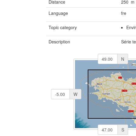
Distance
250 m
Language
fre
Topic category
Envi
Description
Série t
N
W
S