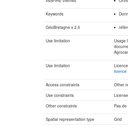
INSPIRE themes
Orth
Keywords
Donn
GéoBretagne v 2.0
référ
Use limitation
Usage l
documen
Agrocam
Use limitation
Licence
licence
Access constraints
Other re
Use constraints
Licens
Other constraints
Pas de 
Spatial representation type
Grid