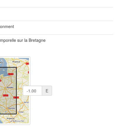
ronment
emporelle sur la Bretagne
E