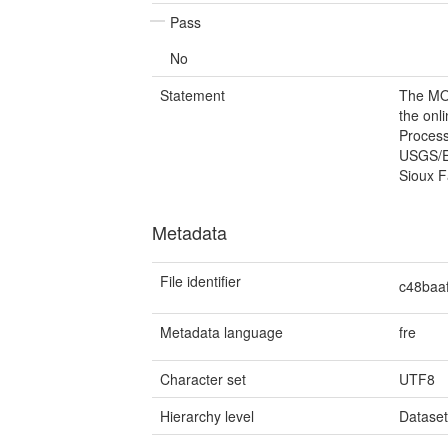
Pass
No
Statement
The MO
the onl
Process
USGS/E
Sioux F
Metadata
File identifier
c48baa
Metadata language
fre
Character set
UTF8
Hierarchy level
Datase