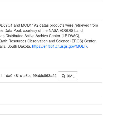
D09Q1 and MOD11A2 datas products were retrieved from
ine Data Pool, courtesy of the NASA EOSDIS Land
es Distributed Active Archive Center (LP DAAC),
arth Resources Observation and Science (EROS) Center,
alls, South Dakota,
https://e4ftl01.cr.usgs.gov/MOLT/
.
f4-1da0-481e-a6cc-99abfc863a22
XML
t