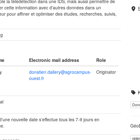
ble la télédétection dans une IDS, mais aussi permettre de
r cette information avec d'autres données dans un
seur pour affiner et optimiser des études, recherches, suivis,
ng
me
Electronic mail address
Role
y
donatien.dallery@agrocampus-
Originator
ouest.fr
al
Don
 d'une nouvelle date s'effectue tous les 7-9 jours en
e.
GéoB
réfé