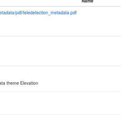
Name
metadata/pdf/teledetection_metadata.pdf
t
data theme Elevation