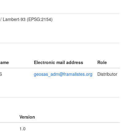
/ Lambert-93 (EPSG:2154)
name
Electronic mail address
Role
S
geosas_adm@framalistes.org
Distributor
Version
1.0