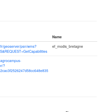
Name
s.fr/geoserver/psn/wms?
ef_modis_bretagne
&REQUEST=GetCapabilities
w.agrocampus-
er/?
2cac3f2526247d58cc648e835