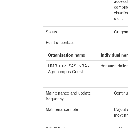
accessi
combine
visuali
etc...
Status
On goi
Point of contact
Organisation name
Individual na
UMR 1069 SAS INRA -
donatien,daller
Agrocampus Ouest
Maintenance and update
Continu
frequency
Maintenance note
L'ajout
moyenn