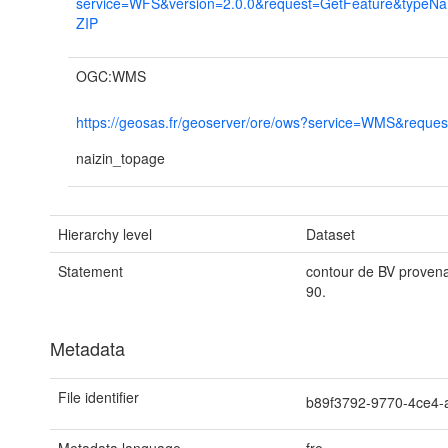
service=WFS&version=2.0.0&request=GetFeature&typeN
ZIP
OGC:WMS
https://geosas.fr/geoserver/ore/ows?service=WMS&request
naizin_topage
Hierarchy level
Dataset
Statement
contour de BV provena
90.
Metadata
File identifier
b89f3792-9770-4ce4