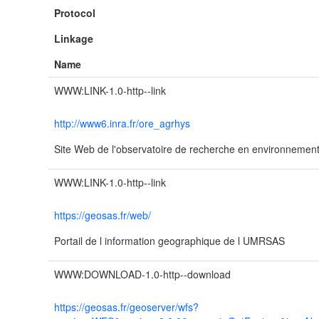
Protocol
Linkage
Name
WWW:LINK-1.0-http--link
http://www6.inra.fr/ore_agrhys
Site Web de l'observatoire de recherche en environnemen
WWW:LINK-1.0-http--link
https://geosas.fr/web/
Portail de l information geographique de l UMRSAS
WWW:DOWNLOAD-1.0-http--download
https://geosas.fr/geoserver/wfs?