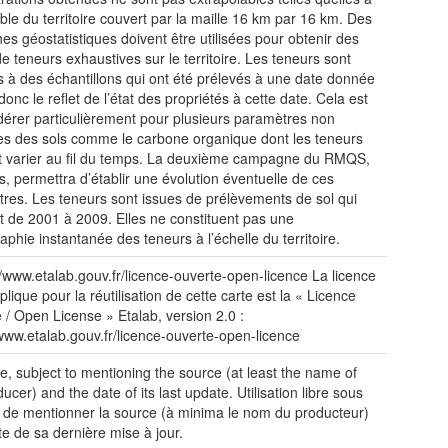
ble du territoire couvert par la maille 16 km par 16 km. Des
es géostatistiques doivent être utilisées pour obtenir des
de teneurs exhaustives sur le territoire. Les teneurs sont
es à des échantillons qui ont été prélevés à une date donnée
donc le reflet de l’état des propriétés à cette date. Cela est
dérer particulièrement pour plusieurs paramètres non
s des sols comme le carbone organique dont les teneurs
 varier au fil du temps. La deuxième campagne du RMQS,
s, permettra d’établir une évolution éventuelle de ces
res. Les teneurs sont issues de prélèvements de sol qui
nt de 2001 à 2009. Elles ne constituent pas une
aphie instantanée des teneurs à l’échelle du territoire.
://www.etalab.gouv.fr/licence-ouverte-open-licence La licence
plique pour la réutilisation de cette carte est la « Licence
 / Open License » Etalab, version 2.0 :
/www.etalab.gouv.fr/licence-ouverte-open-licence
e, subject to mentioning the source (at least the name of
ucer) and the date of its last update. Utilisation libre sous
 de mentionner la source (à minima le nom du producteur)
te de sa dernière mise à jour.