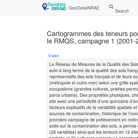
GeoDataINRAE
Search
Cartogrammes des teneurs ponc
le RMQS, campagne 1 (2001-
English
Le Réseau de Mesures de la Qualité des Sol
suivi à long terme de la qualité des sols fran
représentatifs des sols français et de leurs oc
(métropole et outre-mer) selon une grille sys
occupations (grandes cultures, prairies perma
parcs urbains). Des propriétés physiques, ch
site avec une périodicité d’une quinzaine d’
facteurs explicatifs de la variabilité spatiale
sources de contamination, historique de l’occ
première campagne de prélèvement en métro
axée sur la contamination des sols, a permis
(28 variables) ainsi que les teneurs en 12 él