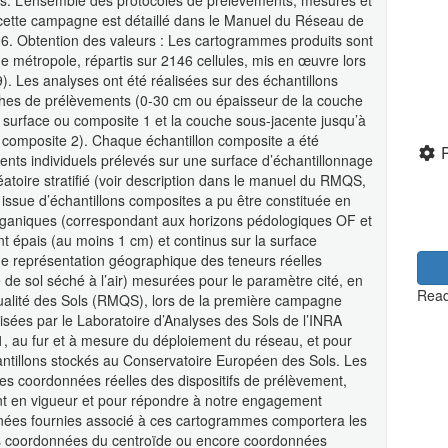
ants. L’ensemble des protocoles de prélèvements, mesures et
 cette campagne est détaillé dans le Manuel du Réseau de
6. Obtention des valeurs : Les cartogrammes produits sont
de métropole, répartis sur 2146 cellules, mis en œuvre lors
Les analyses ont été réalisées sur des échantillons
uches de prélèvements (0-30 cm ou épaisseur de la couche
e surface ou composite 1 et la couche sous-jacente jusqu’à
composite 2). Chaque échantillon composite a été
ents individuels prélevés sur une surface d’échantillonnage
atoire stratifié (voir description dans le manuel du RMQS,
ssue d’échantillons composites a pu être constituée en
olorganiques (correspondant aux horizons pédologiques OF et
t épais (au moins 1 cm) et continus sur la surface
e représentation géographique des teneurs réelles
de sol séché à l’air) mesurées pour le paramètre cité, en
Read
alité des Sols (RMQS), lors de la première campagne
isées par le Laboratoire d’Analyses des Sols de l’INRA
1, au fur et à mesure du déploiement du réseau, et pour
hantillons stockés au Conservatoire Européen des Sols. Les
es coordonnées réelles des dispositifs de prélèvement,
nt en vigueur et pour répondre à notre engagement
nées fournies associé à ces cartogrammes comportera les
es coordonnées du centroïde ou encore coordonnées