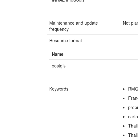
Maintenance and update
Not pl
frequency
Resource format
Name
postgis
Keywords
RMQ
Fran
propr
cart
Thall
Thal