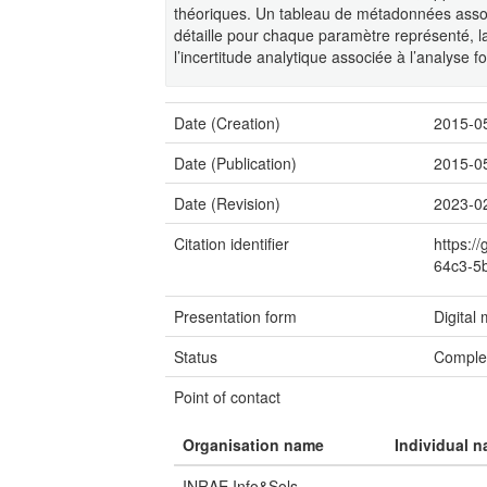
théoriques. Un tableau de métadonnées associ
détaille pour chaque paramètre représenté, la 
l’incertitude analytique associée à l’analyse f
Date (Creation)
2015-0
Date (Publication)
2015-0
Date (Revision)
2023-0
Citation identifier
https:/
64c3-5
Presentation form
Digital
Status
Comple
Point of contact
Organisation name
Individual 
INRAE Info&Sols