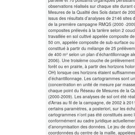
partielle et 70 polluants organiques persist
observations réalisés sur chaque site durant
Mesures de la Qualité des Sols datant de 200
issus des résultats d’analyses de 2146 sites 
de la première campagne RMQS (2000 -2009). 
composites prélevés à la tarière selon 2 co
travaillée en sol cultivé appelée composite d
50 cm, appelée composite de sub-surface ou 
constitué à partir du mélange de 25 prélèvem
de 400 m² selon un plan d’échantillonnage alé
2006). Une troisième couche de prélèvement i
forêt ou en prairie, à partir des horizons h
OH) lorsque ces horizons étaient suffisammen
d’échantillonnage. Les cartogrammes sont un
(concentration en unité de mesure par masse 
chaque point du Réseau de Mesures de la Qu
(2000-2009). Les analyses de sol ont été réal
d’Arras au fil de la campagne, de 2002 à 201
certains paramètres, a posteriori, sur les éc
cartogrammes n’ont pas été constitués avec l
conformément au cadre juridique actuelleme
d’anonymisation des données. Le jeu de don
coordonnées du centre de la maille, appelé