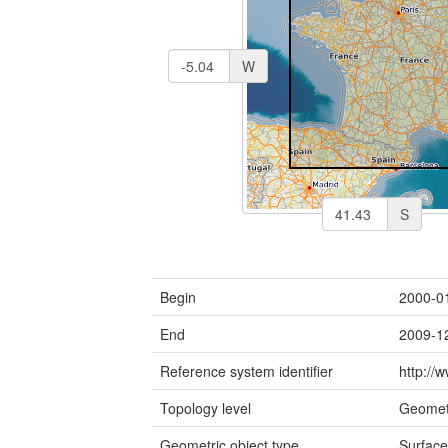
W
S
Begin
2000-0
End
2009-1
Reference system identifier
http://
Topology level
Geomet
Geometric object type
Surfac