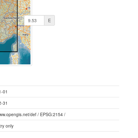
E
1-01
2-31
www.opengis.net/def
/
EPSG:2154
/
ry only
e