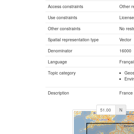
Access constraints
Other re
Use constraints
Licens
Other constraints
No restr
Spatial representation type
Vector
Denominator
16000
Language
Françai
Topic category
Geosc
Envi
Description
France
N