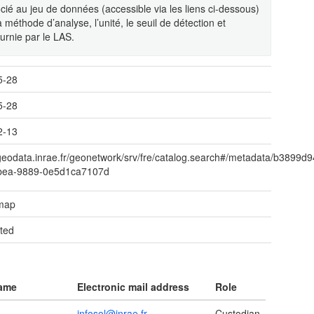
é au jeu de données (accessible via les liens ci-dessous)
méthode d’analyse, l’unité, le seuil de détection et
ournie par le LAS.
5-28
5-28
2-13
/geodata.inrae.fr/geonetwork/srv/fre/catalog.search#/metadata/b3899d9
bea-9889-0e5d1ca7107d
 map
ted
name
Electronic mail address
Role
infosol@inrae.fr
Custodian