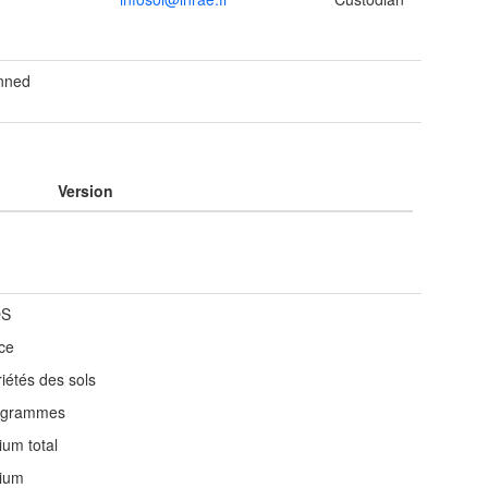
anned
Version
S
ce
iétés des sols
ogrammes
ium total
lium