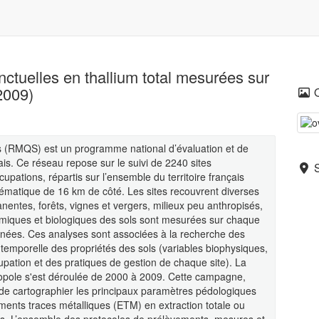
tuelles en thallium total mesurées sur
2009)
s (RMQS) est un programme national d’évaluation et de
çais. Ce réseau repose sur le suivi de 2240 sites
cupations, répartis sur l’ensemble du territoire français
tématique de 16 km de côté. Les sites recouvrent diverses
nentes, forêts, vignes et vergers, milieux peu anthropisés,
imiques et biologiques des sols sont mesurées sur chaque
années. Ces analyses sont associées à la recherche des
 et temporelle des propriétés des sols (variables biophysiques,
upation et des pratiques de gestion de chaque site). La
pole s'est déroulée de 2000 à 2009. Cette campagne,
 de cartographier les principaux paramètres pédologiques
éments traces métalliques (ETM) en extraction totale ou