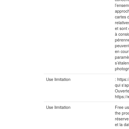
l’ensem
approch
cartes 
relativ
et sont 
à consi
pérenne
peuvent
en cour
paramèt
s’étale
photogr
Use limitation
: https
qui s'ap
Ouverte
https:/
Use limitation
Free us
the prod
réserve
et la da