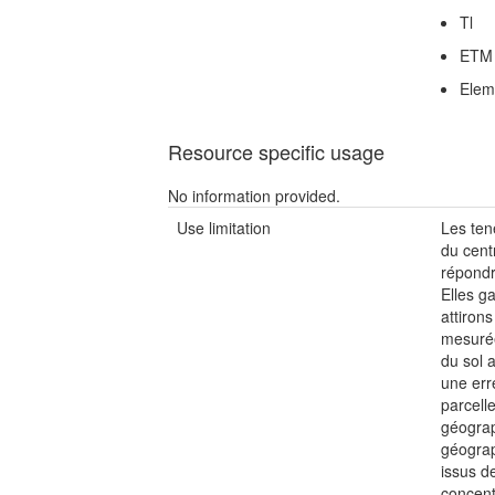
Tl
ETM
Elem
Resource specific usage
No information provided.
Use limitation
Les ten
du cent
répondr
Elles g
attirons
mesurée
du sol 
une err
parcell
géograp
géograp
issus d
concent