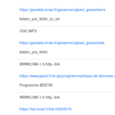
https://geodata.inrae.fr/geoserver/gissol_geosol/wms
bdetm_pra_9000_zn_tot
OGC:WFS
https://geodata.inrae.fr/geoserver/gissol_geosol/ows
bdetm_pra_9000
WWW:LINK-1.0-http--link
https://www.gissol.fr/le-gis/programmes/base-de-donnees
Programme BDETM
WWW:LINK-1.0-http--link
https://hal.inrae.fr/hal-02655076