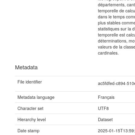
départements, canto
temporelle de calcu
dans le temps comm
plus stables comme
statistiques sur la 
temporelle est cal
déterminations, moy
valeurs de la class
cardinales.
Metadata
File identifier
ac5fdfed-c894-510
Metadata language
Français
Character set
UTF8
Hierarchy level
Dataset
Date stamp
2025-01-15T13:59