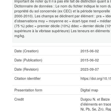
important de noter qu’il n’a pas été fait de distinction quant à
Dictionnaire de données : Le nom du fichier indique le nom du
propriété du sol concernée (ex CEC) et la période temporelle
2000-2010). Les champs se déclinent par élément : pra = ident
d’observations moy = moyenne ec = écart-type med = médiane 
(75 %) pdec = premier décile (10%) ddec = dernier décile (10%
supérieure à la vibrisse supérieure) Les teneurs en éléments 
mg/kg.
Date (Creation)
2015-06-02
Date (Publication)
2015-06-02
Date (Revision)
2023-09-07
Citation identifier
https://doi.org/1
Presentation form
Digital map
Credit
Duigou N. et Baize 
d’éléments en trace
Ni, Pb, Se, Zn). R