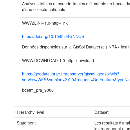
Analyses totales et pseudo-totales d'éléments en traces da
d'une collecte nationale.
WWW:LINK-1.0-http--link
https://doi.org/10.15454/4GNNOS
Données disponibles sur le GisSol Dataverse (INRA - Inst
WWW:DOWNLOAD-1.0-http--download
https://geodata.inrae.fr/geoserver/gissol_geosol/wfs?
service=WFS&version=2.0.0&request=GetFeature&typeNa
bdetm_pra_9000
Hierarchy level
Dataset
Statement
Les résultats d'ana
les regroupant à u