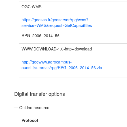
OGC:WMS
https://geosas.fr/geoserver/rpg/wms?
service=WMS&request=GetCapabilities
RPG_2006_2014_56
WWW:DOWNLOAD-1.0-http--download
http://geowww.agrocampus-
ouest.fr/umrsas/rpg/RPG_2006_2014_56.zip
Digital transfer options
OnLine resource
Protocol