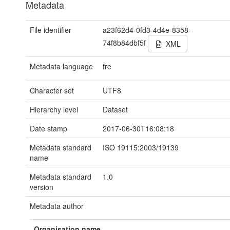
Metadata
File identifier
a23f62d4-0fd3-4d4e-8358-
74f8b84dbf5f
XML
Metadata language
fre
Character set
UTF8
Hierarchy level
Dataset
Date stamp
2017-06-30T16:08:18
Metadata standard
ISO 19115:2003/19139
name
Metadata standard
1.0
version
Metadata author
Organisation name