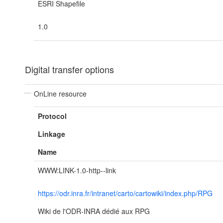
ESRI Shapefile
1.0
Digital transfer options
OnLine resource
Protocol
Linkage
Name
WWW:LINK-1.0-http--link
https://odr.inra.fr/intranet/carto/cartowiki/index.php/RPG
Wiki de l'ODR-INRA dédié aux RPG