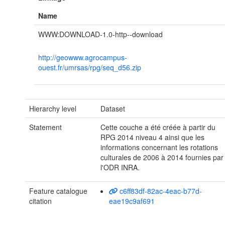
Name
WWW:DOWNLOAD-1.0-http--download
http://geowww.agrocampus-
ouest.fr/umrsas/rpg/seq_d56.zip
Hierarchy level
Dataset
Statement
Cette couche a été créée à partir du
RPG 2014 niveau 4 ainsi que les
informations concernant les rotations
culturales de 2006 à 2014 fournies par
l'ODR INRA.
Feature catalogue
c6ff83df-82ac-4eac-b77d-
citation
eae19c9af691