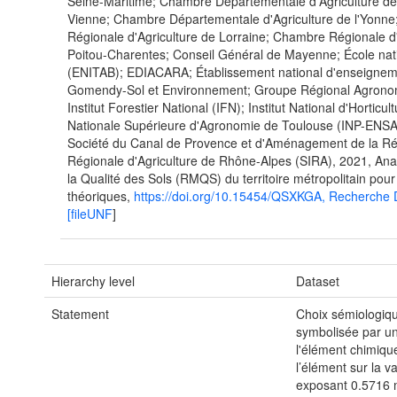
Seine-Maritime; Chambre Départementale d'Agriculture de
Vienne; Chambre Départementale d'Agriculture de l'Yonne
Régionale d'Agriculture de Lorraine; Chambre Régionale d'
Poitou-Charentes; Conseil Général de Mayenne; École nati
(ENITAB); EDIACARA; Établissement national d'enseignem
Gomendy-Sol et Environnement; Groupe Régional Agrono
Institut Forestier National (IFN); Institut National d'Horticu
Nationale Supérieure d'Agronomie de Toulouse (INP-ENSAT);
Société du Canal de Provence et d'Aménagement de la Ré
Régionale d'Agriculture de Rhône-Alpes (SIRA), 2021, An
la Qualité des Sols (RMQS) du territoire métropolitain p
théoriques,
https://doi.org/10.15454/QSXKGA, Recherc
[fileUNF
]
Hierarchy level
Dataset
Statement
Choix sémiologiqu
symbolisée par un 
l'élément chimique
l’élément sur la 
exposant 0.5716 mu