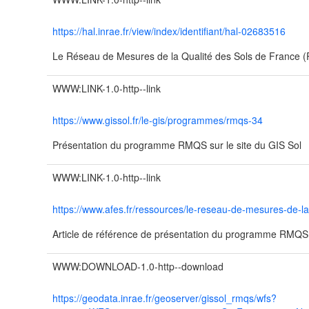
https://hal.inrae.fr/view/index/identifiant/hal-02683516
Le Réseau de Mesures de la Qualité des Sols de France
WWW:LINK-1.0-http--link
https://www.gissol.fr/le-gis/programmes/rmqs-34
Présentation du programme RMQS sur le site du GIS Sol
WWW:LINK-1.0-http--link
https://www.afes.fr/ressources/le-reseau-de-mesures-de-la
Article de référence de présentation du programme RMQ
WWW:DOWNLOAD-1.0-http--download
https://geodata.inrae.fr/geoserver/gissol_rmqs/wfs?