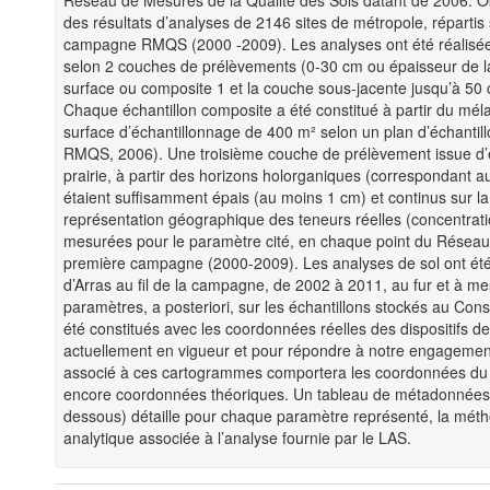
Réseau de Mesures de la Qualité des Sols datant de 2006. Ob
des résultats d’analyses de 2146 sites de métropole, répartis
campagne RMQS (2000 -2009). Les analyses ont été réalisées 
selon 2 couches de prélèvements (0-30 cm ou épaisseur de la
surface ou composite 1 et la couche sous-jacente jusqu’à 50
Chaque échantillon composite a été constitué à partir du mél
surface d’échantillonnage de 400 m² selon un plan d’échantillo
RMQS, 2006). Une troisième couche de prélèvement issue d’éc
prairie, à partir des horizons holorganiques (correspondant 
étaient suffisamment épais (au moins 1 cm) et continus sur l
représentation géographique des teneurs réelles (concentrati
mesurées pour le paramètre cité, en chaque point du Réseau 
première campagne (2000-2009). Les analyses de sol ont été 
d’Arras au fil de la campagne, de 2002 à 2011, au fur et à m
paramètres, a posteriori, sur les échantillons stockés au Co
été constitués avec les coordonnées réelles des dispositifs 
actuellement en vigueur et pour répondre à notre engagemen
associé à ces cartogrammes comportera les coordonnées du c
encore coordonnées théoriques. Un tableau de métadonnées as
dessous) détaille pour chaque paramètre représenté, la méthode 
analytique associée à l’analyse fournie par le LAS.