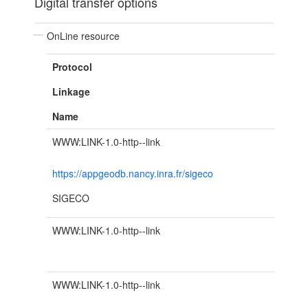
Digital transfer options
OnLine resource
Protocol
Linkage
Name
WWW:LINK-1.0-http--link
https://appgeodb.nancy.inra.fr/sigeco
SIGECO
WWW:LINK-1.0-http--link
WWW:LINK-1.0-http--link