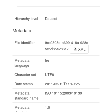
Hierarchy level
Dataset
Metadata
File identifier
9cc0308d-a699-418a-928c-
5c5d85a28617
XML
Metadata
fre
language
Character set
UTF8
Date stamp
2011-05-19T11:49:25
Metadata
ISO 19115:2003/19139
standard name
Metadata
1.0