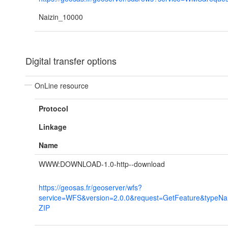
Naizin_10000
Digital transfer options
OnLine resource
Protocol
Linkage
Name
WWW:DOWNLOAD-1.0-http--download
https://geosas.fr/geoserver/wfs?
service=WFS&version=2.0.0&request=GetFeature&typeN
ZIP