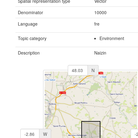
Spatial representation type
Vector
Denominator
10000
Language
fre
Topic category
Environment
Description
Naizin
N
W