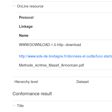
OnLine resource
Protocol
Linkage
Name
WWW:DOWNLOAD-1.0-http--download
http://www.sols-de-bretagne.fr/donnees-et-outils/func-star
Methode_4critres_Massif_Armoricain.pdf
Hierarchy level
Dataset
Conformance result
Title