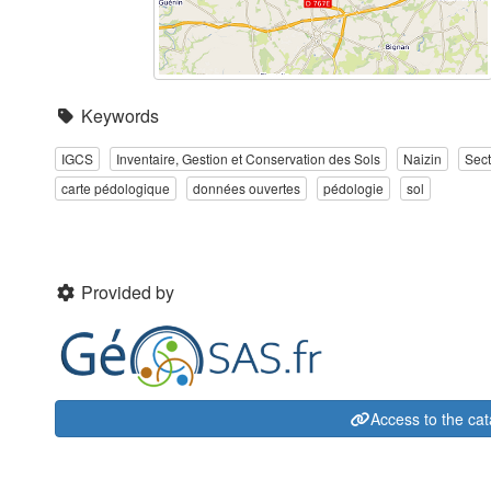
Keywords
IGCS
Inventaire, Gestion et Conservation des Sols
Naizin
Sect
carte pédologique
données ouvertes
pédologie
sol
Provided by
Access to the ca