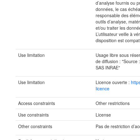
d’analyse fournis ou pr
données, le cas échéa
responsable des élém
outils d’analyse, matéri
et/ou traiter les donn
L’utilisateur veille à v
disposition est compati
Use limitation
Usage libre sous rése
de diffusion : "Source
SAS INRAE"
Use limitation
Licence ouverte :
http
licence
Access constraints
Other restrictions
Use constraints
License
Other constraints
Pas de restriction d’ac