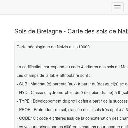
Sols de Bretagne - Carte des sols de Nai
Carte pédologique de Naizin au 1/10000.
La codification correspond au code 4 critères des sols du Mass
Les champs de la table attributaire sont :
- SUB : Matériau(x) parental(aux) à partir du(des)quel(s) se d
- HYD : Classe d'hydromorphie, de 0 (sol bien drainé) à 9 (
- TYPE : Développement de profil défini à partir de la succes
- PROF : Profondeur du sol, classée de 1 (sols très épais) à 6 
- CODE4C : code 4 critères issu de la concaténation des ch
Les valeurs prises par les différents champs pour chaque enti