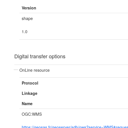
Version
shape
1.0
Digital transfer options
OnLine resource
Protocol
Linkage
Name
OGC:WMS
https://geosas.fr/geoserver/sdb/ows?service=WMS&reques