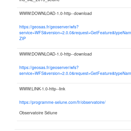
WWW:DOWNLOAD-1.0-http--download
https://geosas.fr/geoserver/wfs?
service=WFS&version=2.0.0&request=GetFeature&typeNa
ZIP
WWW:DOWNLOAD-1.0-http--download
https://geosas.fr/geoserver/wfs?
service=WFS&version=2.0.0&request=GetFeature&typeNam
WWW:LINK-1.0-http--link
https://programme-selune.com/fr/observatoire/
Observatoire Sélune