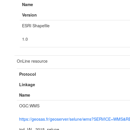
Name
Version
ESRI Shapefile
1.0
OnLine resource
Protocol
Linkage
Name
OGC:WMS
https://geosas.fr/geoserver/selune/wms?SERVICE=WMS&R
ind_IAL_2015_selune