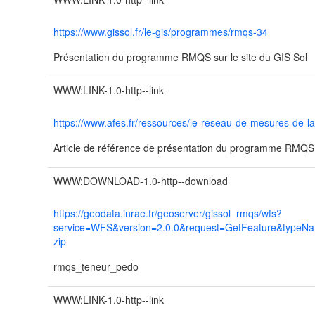
https://www.gissol.fr/le-gis/programmes/rmqs-34
Présentation du programme RMQS sur le site du GIS Sol
WWW:LINK-1.0-http--link
https://www.afes.fr/ressources/le-reseau-de-mesures-de-la
Article de référence de présentation du programme RMQ
WWW:DOWNLOAD-1.0-http--download
https://geodata.inrae.fr/geoserver/gissol_rmqs/wfs?
service=WFS&version=2.0.0&request=GetFeature&typeN
zip
rmqs_teneur_pedo
WWW:LINK-1.0-http--link