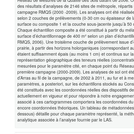
Réseau de Mesures de la Qualité des Sols datant de 2006. Ob
des résultats d’analyses de 2146 sites de métropole, répartis
campagne RMQS (2000 -2009). Les analyses ont été réalisées 
selon 2 couches de prélèvements (0-30 cm ou épaisseur de la
surface ou composite 1 et la couche sous-jacente jusqu’à 50
Chaque échantillon composite a été constitué à partir du mél
surface d’échantillonnage de 400 m² selon un plan d’échantillo
RMQS, 2006). Une troisième couche de prélèvement issue d’éc
prairie, à partir des horizons holorganiques (correspondant 
étaient suffisamment épais (au moins 1 cm) et continus sur l
représentation géographique des teneurs réelles (concentrati
mesurées pour le paramètre cité, en chaque point du Réseau 
première campagne (2000-2009). Les analyses de sol ont été 
d’Arras au fil de la campagne, de 2002 à 2011, au fur et à m
paramètres, a posteriori, sur les échantillons stockés au Co
été constitués avec les coordonnées réelles des dispositifs 
actuellement en vigueur et pour répondre à notre engagemen
associé à ces cartogrammes comportera les coordonnées du c
encore coordonnées théoriques. Un tableau de métadonnées as
dessous) détaille pour chaque paramètre représenté, la méthode 
analytique associée à l’analyse fournie par le LAS.