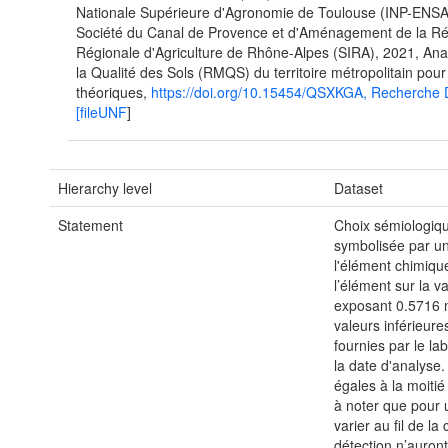
Nationale Supérieure d'Agronomie de Toulouse (INP-ENSAT);
Société du Canal de Provence et d'Aménagement de la Ré
Régionale d'Agriculture de Rhône-Alpes (SIRA), 2021, An
la Qualité des Sols (RMQS) du territoire métropolitain p
théoriques,
https://doi.org/10.15454/QSXKGA, Recherc
[fileUNF
]
Hierarchy level
Dataset
Statement
Choix sémiologiqu
symbolisée par un 
l'élément chimique
l’élément sur la 
exposant 0.5716 mu
valeurs inférieur
fournies par le la
la date d'analyse.
égales à la moitié 
à noter que pour 
varier au fil de l
détection n’auro