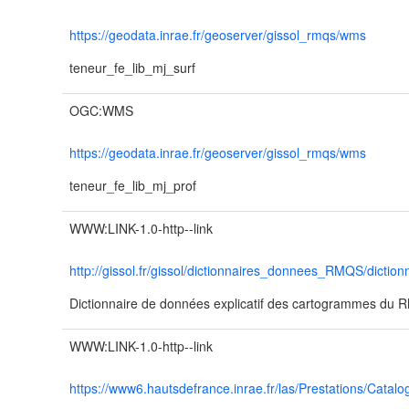
https://geodata.inrae.fr/geoserver/gissol_rmqs/wms
teneur_fe_lib_mj_surf
OGC:WMS
https://geodata.inrae.fr/geoserver/gissol_rmqs/wms
teneur_fe_lib_mj_prof
WWW:LINK-1.0-http--link
http://gissol.fr/gissol/dictionnaires_donnees_RMQS/dicti
Dictionnaire de données explicatif des cartogrammes du
WWW:LINK-1.0-http--link
https://www6.hautsdefrance.inrae.fr/las/Prestations/Catalo