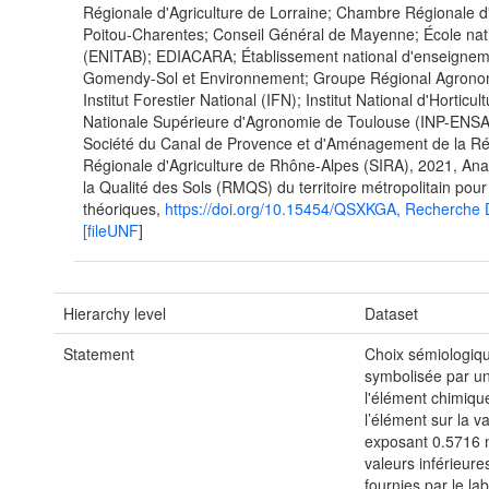
Régionale d'Agriculture de Lorraine; Chambre Régionale d'
Poitou-Charentes; Conseil Général de Mayenne; École nati
(ENITAB); EDIACARA; Établissement national d'enseignem
Gomendy-Sol et Environnement; Groupe Régional Agrono
Institut Forestier National (IFN); Institut National d'Horticu
Nationale Supérieure d'Agronomie de Toulouse (INP-ENSAT);
Société du Canal de Provence et d'Aménagement de la Ré
Régionale d'Agriculture de Rhône-Alpes (SIRA), 2021, An
la Qualité des Sols (RMQS) du territoire métropolitain p
théoriques,
https://doi.org/10.15454/QSXKGA, Recherc
[fileUNF
]
Hierarchy level
Dataset
Statement
Choix sémiologiqu
symbolisée par un 
l'élément chimique
l’élément sur la 
exposant 0.5716 mu
valeurs inférieur
fournies par le la