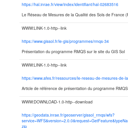
https://hal.inrae.fr/view/index/identifiant/hal-02683516
Le Réseau de Mesures de la Qualité des Sols de France
WWW:LINK-1.0-http--link
https://www.gissol.fr/le-gis/programmes/rmqs-34
Présentation du programme RMQS sur le site du GIS Sol
WWW:LINK-1.0-http--link
https://www.afes.fr/ressources/le-reseau-de-mesures-de-la
Article de référence de présentation du programme RMQ
WWW:DOWNLOAD-1.0-http--download
https://geodata.inrae.fr/geoserver/gissol_rmqs/wfs?
service=WFS&version=2.0.0&request=GetFeature&typeN
zip