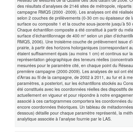
Réseau de Mesures de la Qualité des Sols datant de 2006. Ob
des résultats d’analyses de 2146 sites de métropole, répartis
campagne RMQS (2000 -2009). Les analyses ont été réalisées 
selon 2 couches de prélèvements (0-30 cm ou épaisseur de la
surface ou composite 1 et la couche sous-jacente jusqu’à 50
Chaque échantillon composite a été constitué à partir du mél
surface d’échantillonnage de 400 m² selon un plan d’échantillo
RMQS, 2006). Une troisième couche de prélèvement issue d’éc
prairie, à partir des horizons holorganiques (correspondant 
étaient suffisamment épais (au moins 1 cm) et continus sur l
représentation géographique des teneurs réelles (concentrati
mesurées pour le paramètre cité, en chaque point du Réseau 
première campagne (2000-2009). Les analyses de sol ont été 
d’Arras au fil de la campagne, de 2002 à 2011, au fur et à m
paramètres, a posteriori, sur les échantillons stockés au Co
été constitués avec les coordonnées réelles des dispositifs 
actuellement en vigueur et pour répondre à notre engagemen
associé à ces cartogrammes comportera les coordonnées du c
encore coordonnées théoriques. Un tableau de métadonnées as
dessous) détaille pour chaque paramètre représenté, la méthode 
analytique associée à l’analyse fournie par le LAS.