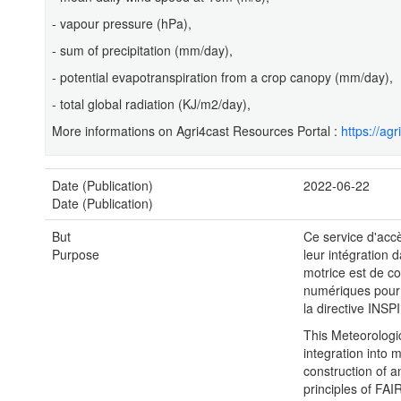
- vapour pressure (hPa),
- sum of precipitation (mm/day),
- potential evapotranspiration from a crop canopy (mm/day),
- total global radiation (KJ/m2/day),
More informations on Agri4cast Resources Portal :
https://ag
Date (Publication)
2022-06-22
Date (Publication)
But
Ce service d'acc
Purpose
leur intégration 
motrice est de c
numériques pour 
la directive INSP
This Meteorologic
integration into 
construction of a
principles of FAI