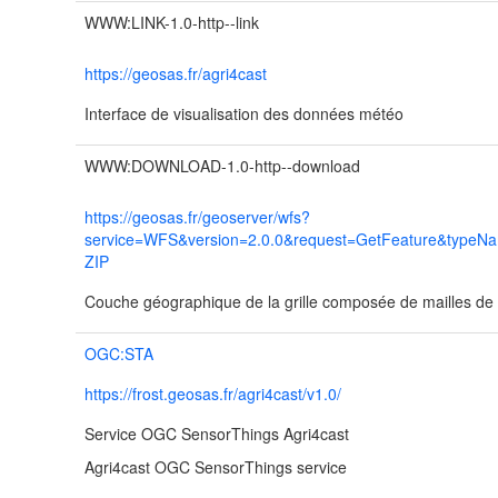
WWW:LINK-1.0-http--link
https://geosas.fr/agri4cast
Interface de visualisation des données météo
WWW:DOWNLOAD-1.0-http--download
https://geosas.fr/geoserver/wfs?
service=WFS&version=2.0.0&request=GetFeature&typeNa
ZIP
Couche géographique de la grille composée de mailles d
OGC:STA
https://frost.geosas.fr/agri4cast/v1.0/
Service OGC SensorThings Agri4cast
Agri4cast OGC SensorThings service