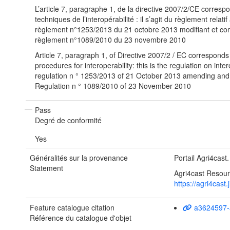
L’article 7, paragraphe 1, de la directive 2007/2/CE corres
techniques de l’interopérabilité : il s’agit du règlement relatif à
règlement n°1253/2013 du 21 octobre 2013 modifiant et com
règlement n°1089/2010 du 23 novembre 2010
Article 7, paragraph 1, of Directive 2007/2 / EC corresponds 
procedures for interoperability: this is the regulation on inter
regulation n ° 1253/2013 of 21 October 2013 amending an
Regulation n ° 1089/2010 of 23 November 2010
Pass
Degré de conformité
Yes
Généralités sur la provenance
Portail Agri4cast
Statement
Agri4cast Resour
https://agri4cast
Feature catalogue citation
a3624597-
Référence du catalogue d'objet