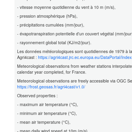
- vitesse moyenne quotidienne du vent à 10 m (m/s),
- pression atmosphérique (hPa),
- précipitations cumulées (mm/jour),
- évapotranspiration potentielle d'un couvert végétal (mm/jour
- rayonnement global total (KJ/m2/jour).
Les données météorologiques sont quotidiennes de 1979 à la de
Agri4cast :
https://agri4cast.jrc.ec.europa.eu/DataPortal/Inde
Meteorological observations from weather stations interpolate
calendar year completed, for France.
Meteorological observations are freely accessible via OGC S
https://frost.geosas.fr/agri4cast/v1.0/
Observed properties :
- maximum air temperature (°C),
- minimum air temperature (°C),
- mean air temperature (°C),
- mean daily wind speed at 10m (m/s),