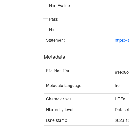
Non Evalué
Pass
No
Statement
https:/
Metadata
File identifier
61e08c
Metadata language
fre
Character set
UTF8
Hierarchy level
Datase
Date stamp
2023-1