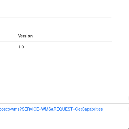
Version
1.0
ver/bosco/wms?SERVICE=WMS&REQUEST=GetCapabilities