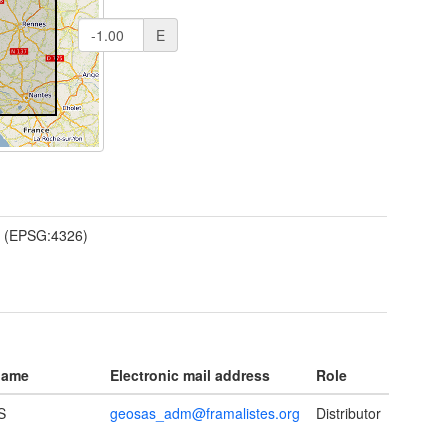
E
(EPSG:4326)
name
Electronic mail address
Role
S
geosas_adm@framalistes.org
Distributor