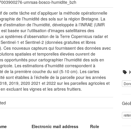
07003900276-umrsas-bosco-humidite_bzh
tif de cette tâche est d’appliquer la méthode opérationnelle
ographie de l’humidité des sols sur la région Bretagne. La
 d’estimation de l’humidité, développée à l’INRAE (UMR
est basée sur l'utilisation d'images satellitaires des
x systèmes d’observation de la Terre Copernicus radar et
 Sentinel-1 et Sentinel-2 (données gratuites et libres
). Ces nouveaux capteurs qui fournissent des données avec
olutions spatiales et temporelles élevées ouvrent de
es opportunités pour cartographier l’humidité des sols en
agricole. Les estimations d’humidité correspondent à
ité de la première couche du sol (5-10 cm). Les cartes
ité sont établies à l’échelle de la parcelle pour les années
018, 2019, 2020 2021 et 2022 sur les parcelles agricoles et
Don
 en excluant les vignes et les arbres fruitiers.
ted
GéoB
réfé
name
Electronic mail address
Role