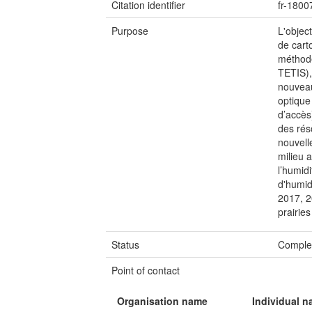
Citation identifier
fr-180
Purpose
L'objec
de cart
méthode
TETIS), 
nouveau
optique
d’accès
des rés
nouvell
milieu 
l’humid
d'humid
2017, 2
prairies
Status
Comple
Point of contact
Organisation name
Individual 