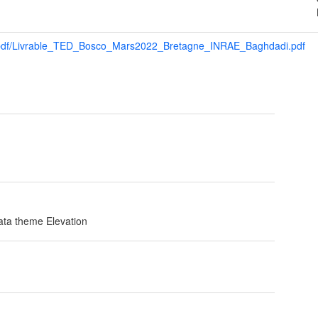
a/pdf/Livrable_TED_Bosco_Mars2022_Bretagne_INRAE_Baghdadi.pdf
t
data theme Elevation