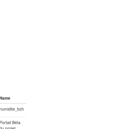
Name
humidite_bzh
Portail Béta
du projet