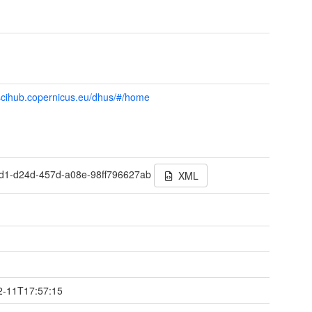
/scihub.copernicus.eu/dhus/#/home
d1-d24d-457d-a08e-98ff796627ab
XML
t
2-11T17:57:15