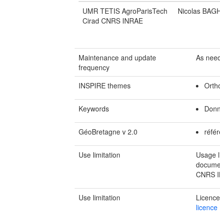
UMR TETIS AgroParisTech
Nicolas BAG
Cirad CNRS INRAE
Maintenance and update
As nee
frequency
INSPIRE themes
Orth
Keywords
Donn
GéoBretagne v 2.0
référ
Use limitation
Usage l
documen
CNRS 
Use limitation
Licence
licence