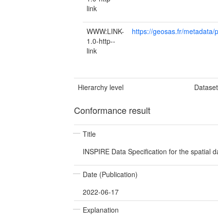
link
WWW:LINK-
https://geosas.fr/metadat
1.0-http--
link
Hierarchy level
Datase
Conformance result
Title
INSPIRE Data Specification for the spatial 
Date (Publication)
2022-06-17
Explanation