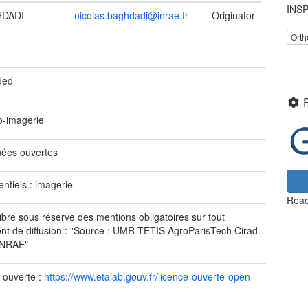
INSP
HDADI
nicolas.baghdadi@inrae.fr
Originator
Orth
ded
o-imagerie
ées ouvertes
entiels : imagerie
Read
ibre sous réserve des mentions obligatoires sur tout
t de diffusion : "Source : UMR TETIS AgroParisTech Cirad
INRAE"
 ouverte :
https://www.etalab.gouv.fr/licence-ouverte-open-