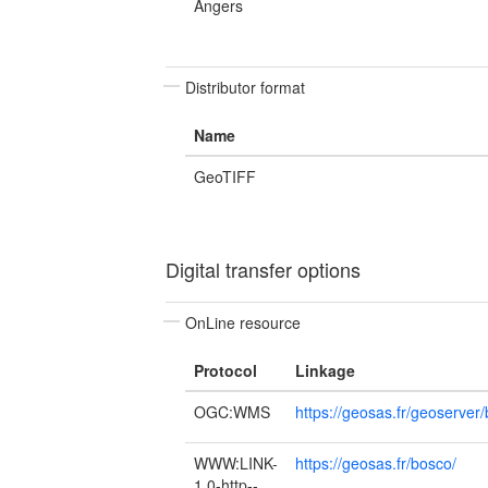
Angers
Distributor format
Name
GeoTIFF
Digital transfer options
OnLine resource
Protocol
Linkage
OGC:WMS
https://geosas.fr/geoser
WWW:LINK-
https://geosas.fr/bosco/
1.0-http--