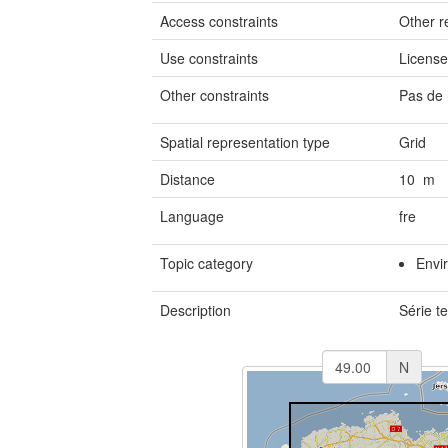
Access constraints
Other re
Use constraints
Licens
Other constraints
Pas de 
Spatial representation type
Grid
Distance
10 m
Language
fre
Topic category
Envi
Description
Série t
N