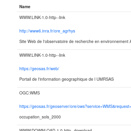
Name
WWW:LINK-1.0-http--link
http://www6.inra.fr/ore_agrhys
Site Web de l'observatoire de recherche en environnement
WWW:LINK-1.0-http--link
https://geosas.fr/web/
Portail de l'information geographique de l UMRSAS
OGC:WMS
https://geosas.fr/geoserver/ore/ows?service=WMS&request=
occupation_sols_2000
WWW:DOWNLOAD-1.0-http--download