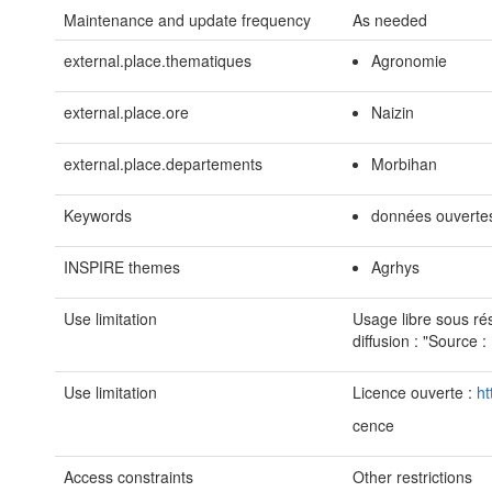
Maintenance and update frequency
As needed
external.place.thematiques
Agronomie
external.place.ore
Naizin
external.place.departements
Morbihan
Keywords
données ouverte
INSPIRE themes
Agrhys
Use limitation
Usage libre sous ré
diffusion : "Sourc
Use limitation
Licence ouverte :
ht
cence
Access constraints
Other restrictions