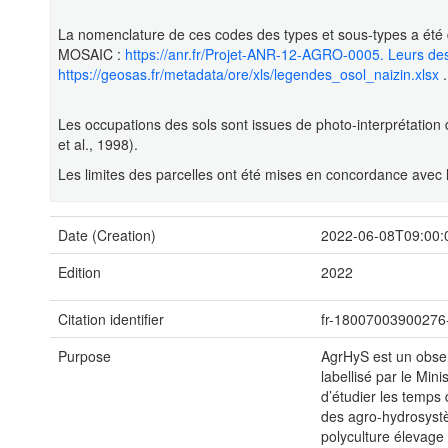
La nomenclature de ces codes des types et sous-types a é
MOSAIC :
https://anr.fr/Projet-ANR-12-AGRO-0005. Leurs desc
https://geosas.fr/metadata/ore/xls/legendes_osol_naizin.xlsx
.
Les occupations des sols sont issues de photo-interprétat
et al., 1998).
Les limites des parcelles ont été mises en concordance avec l
Date (Creation)
2022-06-08T09:00:
Edition
2022
Citation identifier
fr-18007003900276-
Purpose
AgrHyS est un obse
labellisé par le Min
d’étudier les temps
des agro-hydrosystè
polyculture élevage