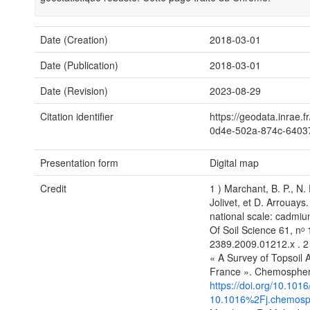
Date (Creation)
2018-03-01
Date (Publication)
2018-03-01
Date (Revision)
2023-08-29
Citation identifier
https://geodata.inrae.
0d4e-502a-874c-6403
Presentation form
Digital map
Credit
1 ) Marchant, B. P., N. 
Jolivet, et D. Arrouays.
national scale: cadmiu
Of Soil Science 61, nᵒ 
2389.2009.01212.x . 2 
« A Survey of Topsoil 
France ». Chemosphere
https://doi.org/10.101
10.1016%2Fj.chemosp