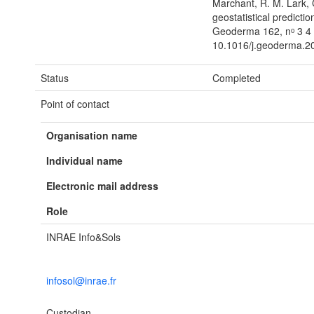
Marchant, R. M. Lark, C
geostatistical predicti
Geoderma 162, nᵒ 3 4 (
10.1016/j.geoderma.2
Status
Completed
Point of contact
Organisation name
Individual name
Electronic mail address
Role
INRAE Info&Sols
infosol@inrae.fr
Custodian