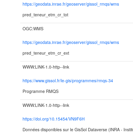
https://geodata.inrae.fr/geoserver/gissol_rmqs/wms
pred_teneur_etm_cr_tot
OGC:WMS
https://geodata.inrae.fr/geoserver/gissol_rmqs/wms
pred_teneur_etm_cr_ext
WWW:LINK-1.0-http--link
https://www.gissol.fr/le-gis/programmes/rmqs-34
Programme RMQS
WWW:LINK-1.0-http--link
https://doi.org/10.15454/VN9F6H
Données disponibles sur le GisSol Dataverse (INRA - Inst