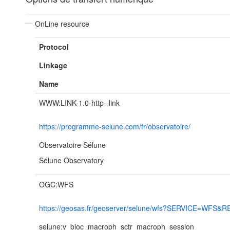
OnLine resource
Protocol
Linkage
Name
WWW:LINK-1.0-http--link
https://programme-selune.com/fr/observatoire/
Observatoire Sélune
Sélune Observatory
OGC:WFS
https://geosas.fr/geoserver/selune/wfs?SERVICE=WFS&R
selune:v_bioc_macroph_sctr_macroph_session