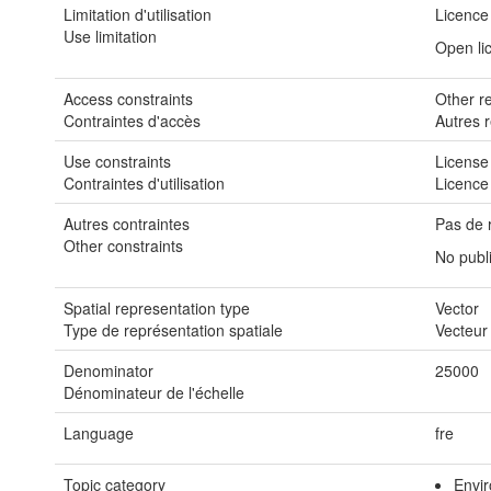
Limitation d'utilisation
Licence
Use limitation
Open li
Access constraints
Other re
Contraintes d'accès
Autres r
Use constraints
License
Contraintes d'utilisation
Licence
Autres contraintes
Pas de r
Other constraints
No publi
Spatial representation type
Vector
Type de représentation spatiale
Vecteur
Denominator
25000
Dénominateur de l'échelle
Language
fre
Topic category
Envi