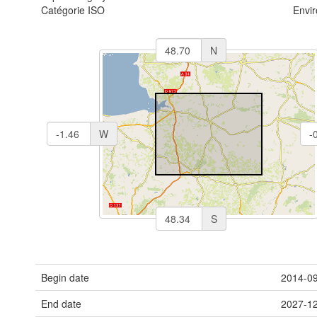
Catégorie ISO
Envi
N
W
S
Begin date
2014-0
End date
2027-1