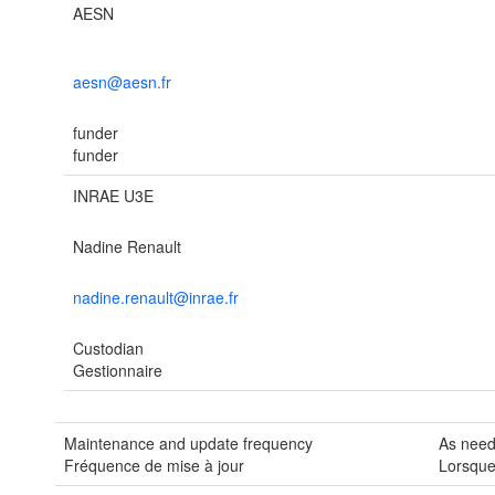
AESN
aesn@aesn.fr
funder
funder
INRAE U3E
Nadine Renault
nadine.renault@inrae.fr
Custodian
Gestionnaire
Maintenance and update frequency
As nee
Fréquence de mise à jour
Lorsque