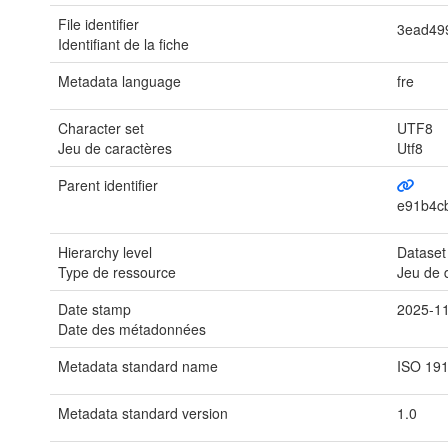
File identifier
3ead49
Identifiant de la fiche
Metadata language
fre
Character set
UTF8
Jeu de caractères
Utf8
Parent identifier
e91b4c
Hierarchy level
Dataset
Type de ressource
Jeu de
Date stamp
2025-1
Date des métadonnées
Metadata standard name
ISO 19
Metadata standard version
1.0