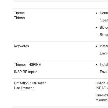
Theme
Donn
Thème
Open
Biolo
Biolo
Keywords
Insta
Envir
Thèmes INSPIRE
Insta
INSPIRE topics
Envir
Limitation d'utilisation
Usage li
Use limitation
INRAE 
Unrestri
"Source