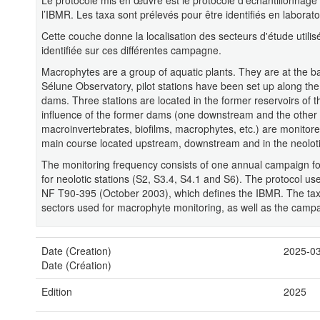
Le protocole mis en œuvre est le protocole d’échantillonnage
l’IBMR. Les taxa sont prélevés pour être identifiés en laborato
Cette couche donne la localisation des secteurs d'étude utili
identifiée sur ces différentes campagne.
Macrophytes are a group of aquatic plants. They are at the ba
Sélune Observatory, pilot stations have been set up along th
dams. Three stations are located in the former reservoirs of t
influence of the former dams (one downstream and the other u
macroinvertebrates, biofilms, macrophytes, etc.) are monitore
main course located upstream, downstream and in the neolot
The monitoring frequency consists of one annual campaign fo
for neolotic stations (S2, S3.4, S4.1 and S6). The protocol u
NF T90-395 (October 2003), which defines the IBMR. The taxa a
sectors used for macrophyte monitoring, as well as the campa
Date (Creation)
2025-0
Date (Création)
Edition
2025