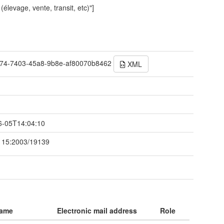
(élevage, vente, transit, etc)"]
74-7403-45a8-9b8e-af80070b8462
XML
t
6-05T14:04:10
115:2003/19139
name
Electronic mail address
Role