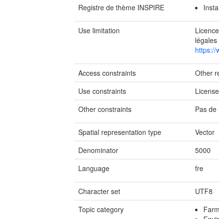
Registre de thème INSPIRE
Insta
Use limitation
Licence
légales
https:/
Access constraints
Other re
Use constraints
Licens
Other constraints
Pas de 
Spatial representation type
Vector
Denominator
5000
Language
fre
Character set
UTF8
Topic category
Farm