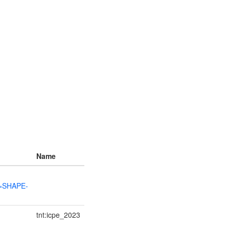
Name
t=SHAPE-
tnt:icpe_2023