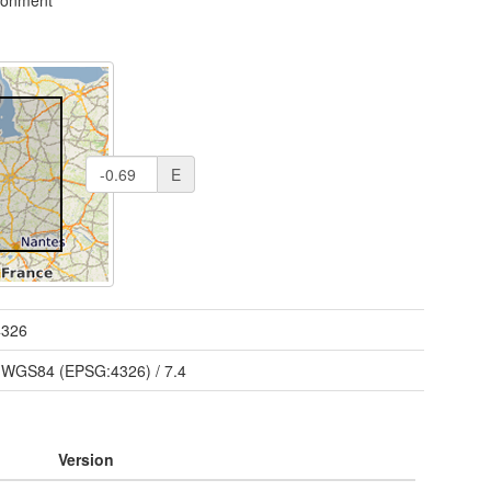
ronment
E
4326
/
WGS84 (EPSG:4326)
/
7.4
Version