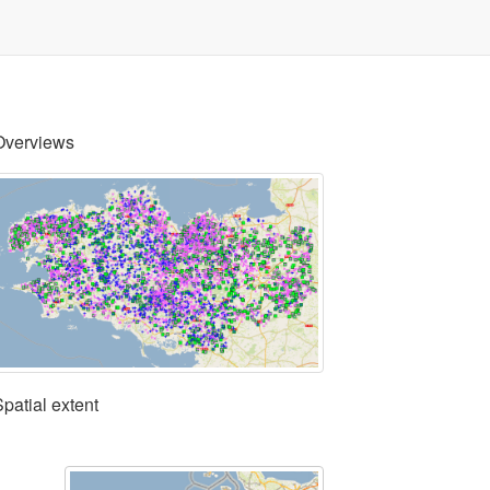
Overviews
Spatial extent