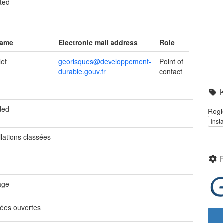
ted
name
Electronic mail address
Role
let
georisques@developpement-
Point of
durable.gouv.fr
contact
ded
Regi
Inst
llations classées
age
ées ouvertes