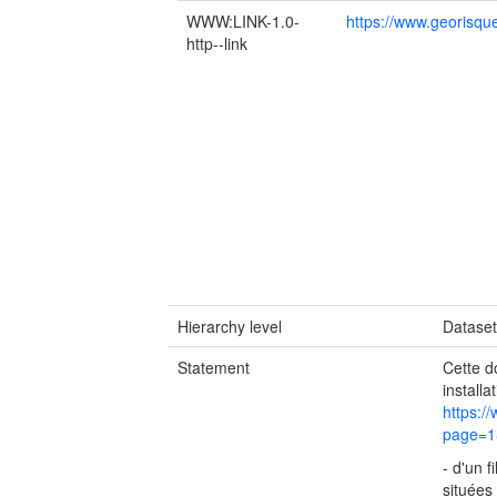
WWW:LINK-1.0-
https://www.georisques
http--link
Hierarchy level
Datase
Statement
Cette d
install
https:/
page=1
- d'un 
situées