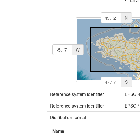
Envi
N
W
S
Reference system identifier
EPSG:
Reference system identifier
EPSG
Distribution format
Name