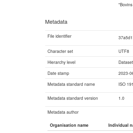
"Bovins 
Metadata
File identifier
37a5d1
Character set
UTF8
Hierarchy level
Datase
Date stamp
2023-0
Metadata standard name
ISO 19
Metadata standard version
1.0
Metadata author
Organisation name
Individual 