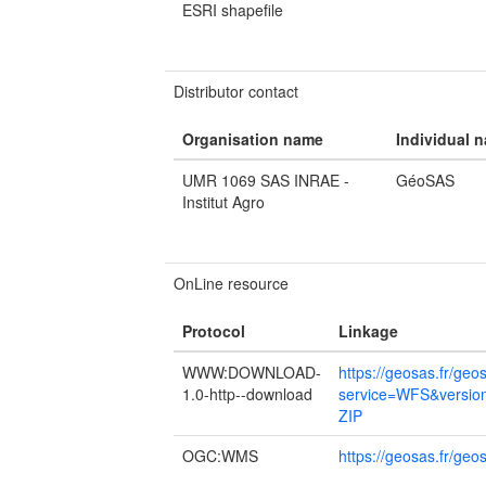
ESRI shapefile
Distributor contact
Organisation name
Individual 
UMR 1069 SAS INRAE -
GéoSAS
Institut Agro
OnLine resource
Protocol
Linkage
WWW:DOWNLOAD-
https://geosas.fr/geo
1.0-http--download
service=WFS&versio
ZIP
OGC:WMS
https://geosas.fr/