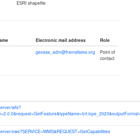
ESRI shapefile
name
Electronic mail address
Role
geosas_adm@framalistes.org
Point of
contact
server/wfs?
n=2.0.0&request=GetFeature&typeName=tnt:icpe_2023&outputForma
geoserver/ows?SERVICE=WMS&REQUEST=GetCapabilities