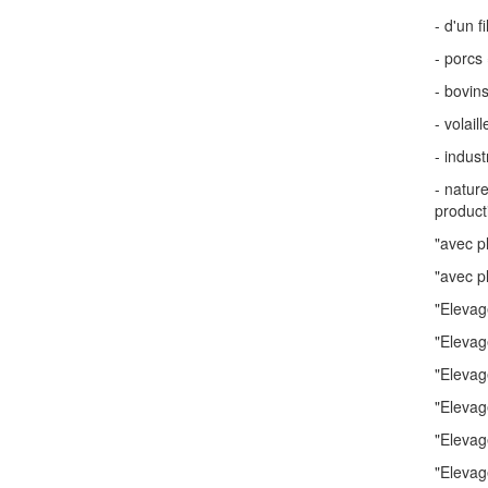
- d'un f
- porcs 
- bovins
- volail
- indust
- natur
product
"avec p
"avec p
"Elevag
"Elevag
"Elevag
"Elevage
"Elevag
"Elevag