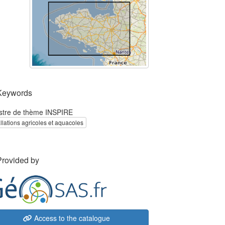
Keywords
stre de thème INSPIRE
allations agricoles et aquacoles
Provided by
Access to the catalogue