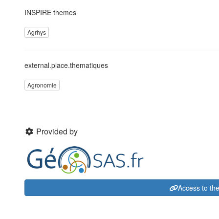
INSPIRE themes
Agrhys
external.place.thematiques
Agronomie
Provided by
Access to th