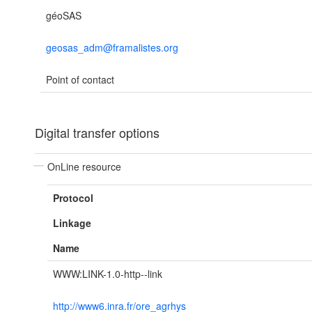
géoSAS
geosas_adm@framalistes.org
Point of contact
Digital transfer options
OnLine resource
Protocol
Linkage
Name
WWW:LINK-1.0-http--link
http://www6.inra.fr/ore_agrhys