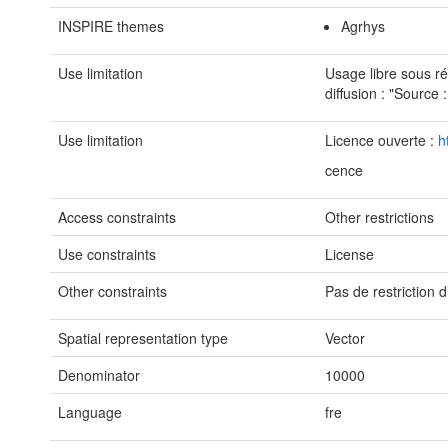
INSPIRE themes
Agrhys
Use limitation
Usage libre sous r
diffusion : "Sourc
Use limitation
Licence ouverte :
h
cence
Access constraints
Other restrictions
Use constraints
License
Other constraints
Pas de restriction d
Spatial representation type
Vector
Denominator
10000
Language
fre