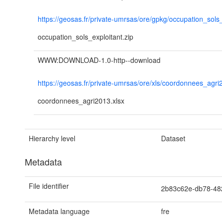
https://geosas.fr/private-umrsas/ore/gpkg/occupation_sols_
occupation_sols_exploitant.zip
WWW:DOWNLOAD-1.0-http--download
https://geosas.fr/private-umrsas/ore/xls/coordonnees_agri
coordonnees_agri2013.xlsx
Hierarchy level
Dataset
Metadata
File identifier
2b83c62e-db78-48
Metadata language
fre