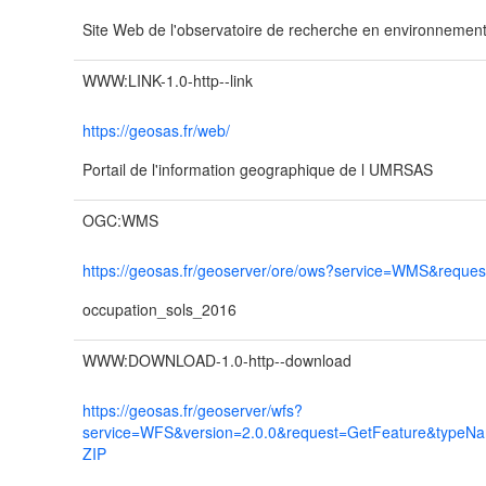
Site Web de l'observatoire de recherche en environnemen
WWW:LINK-1.0-http--link
https://geosas.fr/web/
Portail de l'information geographique de l UMRSAS
OGC:WMS
https://geosas.fr/geoserver/ore/ows?service=WMS&request
occupation_sols_2016
WWW:DOWNLOAD-1.0-http--download
https://geosas.fr/geoserver/wfs?
service=WFS&version=2.0.0&request=GetFeature&typeN
ZIP