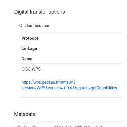
Digital transfer options
OnLine resource
Protocol
Linkage
Name
OGC:WPS
https://wps.geosas.fr/mntsurf?
service=WPS&version=1.0.0&request=getCapabilities
Metadata