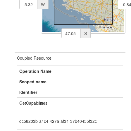
W
S
Coupled Resource
Operation Name
Scoped name
Identifier
GetCapabilities
dc58203b-a4c4-427a-af34-37b40455f32c