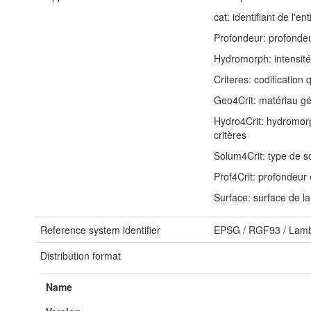
cat: identifiant de l'e
Profondeur: profondeu
Hydromorph: intensité
Criteres: codification 
Geo4Crit: matériau géo
Hydro4Crit: hydromorph
critères
Solum4Crit: type de so
Prof4Crit: profondeur 
Surface: surface de l
Reference system identifier
EPSG
/
RGF93 / Lamb
Distribution format
Name