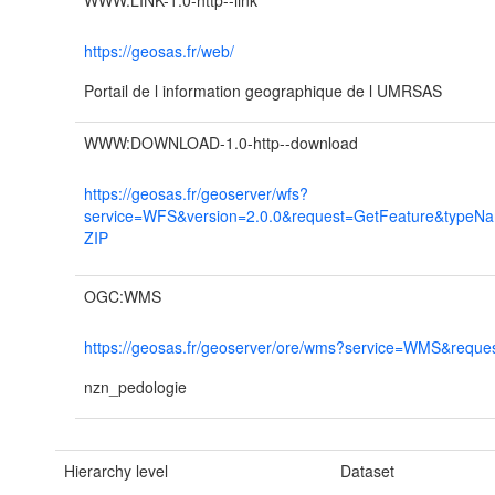
WWW:LINK-1.0-http--link
https://geosas.fr/web/
Portail de l information geographique de l UMRSAS
WWW:DOWNLOAD-1.0-http--download
https://geosas.fr/geoserver/wfs?
service=WFS&version=2.0.0&request=GetFeature&typeN
ZIP
OGC:WMS
https://geosas.fr/geoserver/ore/wms?service=WMS&reques
nzn_pedologie
Hierarchy level
Dataset