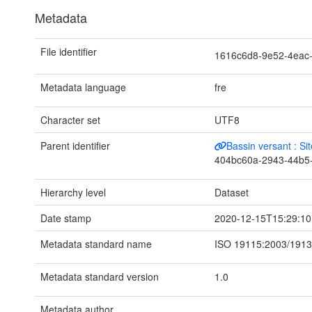
Metadata
File identifier
1616c6d8-9e52-4eac
Metadata language
fre
Character set
UTF8
Parent identifier
Bassin versant : S
404bc60a-2943-44b5
Hierarchy level
Dataset
Date stamp
2020-12-15T15:29:10
Metadata standard name
ISO 19115:2003/191
Metadata standard version
1.0
Metadata author