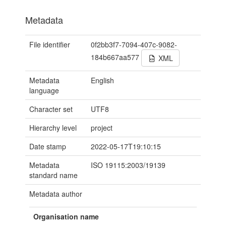
Metadata
File identifier
0f2bb3f7-7094-407c-9082-
184b667aa577
XML
Metadata
English
language
Character set
UTF8
Hierarchy level
project
Date stamp
2022-05-17T19:10:15
Metadata
ISO 19115:2003/19139
standard name
Metadata author
Organisation name