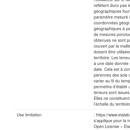
reflètent donc pas 
géographiques fourn
paramètre mesuré à
coordonnées géogra
géographiques à par
de mesures ponctuel
obtenues ne sont pas
couvert par la mail
doivent être utilisé
territoire. Les tene
à une date donnée et
date. Cela est à co
pérennes des sols 
varier au fil du t
permettra d’établir
teneurs sont issues
Elles ne constituen
l’échelle du territoir
Use limitation
: https://www.etalab
s'applique pour la r
Open License » Etal