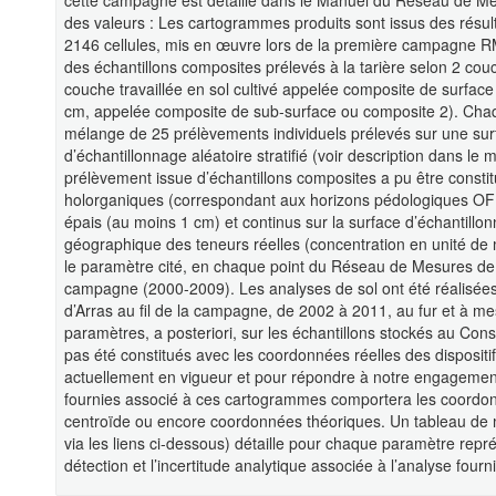
cette campagne est détaillé dans le Manuel du Réseau de Mes
des valeurs : Les cartogrammes produits sont issus des résult
2146 cellules, mis en œuvre lors de la première campagne R
des échantillons composites prélevés à la tarière selon 2 co
couche travaillée en sol cultivé appelée composite de surfac
cm, appelée composite de sub-surface ou composite 2). Chaqu
mélange de 25 prélèvements individuels prélevés sur une sur
d’échantillonnage aléatoire stratifié (voir description dans 
prélèvement issue d’échantillons composites a pu être constitu
holorganiques (correspondant aux horizons pédologiques OF 
épais (au moins 1 cm) et continus sur la surface d’échantill
géographique des teneurs réelles (concentration en unité de
le paramètre cité, en chaque point du Réseau de Mesures de 
campagne (2000-2009). Les analyses de sol ont été réalisées 
d’Arras au fil de la campagne, de 2002 à 2011, au fur et à m
paramètres, a posteriori, sur les échantillons stockés au Co
pas été constitués avec les coordonnées réelles des disposit
actuellement en vigueur et pour répondre à notre engageme
fournies associé à ces cartogrammes comportera les coordon
centroïde ou encore coordonnées théoriques. Un tableau de
via les liens ci-dessous) détaille pour chaque paramètre représ
détection et l’incertitude analytique associée à l’analyse fourn