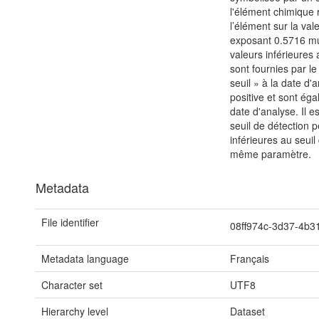
l'élément chimique r
l’élément sur la va
exposant 0.5716 mul
valeurs inférieures
sont fournies par le
seuil » à la date d
positive et sont éga
date d'analyse. Il 
seuil de détection p
inférieures au seui
même paramètre.
Metadata
File identifier
08ff974c-3d37-4b
Metadata language
Français
Character set
UTF8
Hierarchy level
Dataset