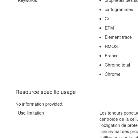
Keywords
propriétés des so
cartogrammes
Cr
ETM
Element trace
RMQS
France
Chrome total
Chrome
Resource specific usage
No information provided.
Use limitation
Les teneurs ponctue
centroïde de la cel
l’obligation de pro
l’anonymat des propr
l’utilisateur sur le