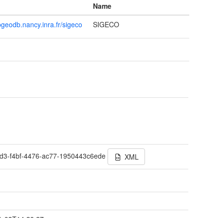
Name
pgeodb.nancy.inra.fr/sigeco
SIGECO
t
d3-f4bf-4476-ac77-1950443c6ede
XML