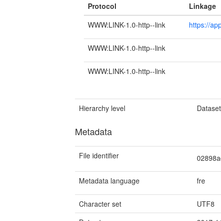
Protocol
Linkage
WWW:LINK-1.0-http--link
https://ap
WWW:LINK-1.0-http--link
WWW:LINK-1.0-http--link
Hierarchy level
Datase
Metadata
File identifier
02898a
Metadata language
fre
Character set
UTF8