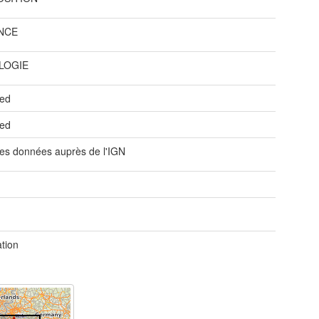
NCE
LOGIE
ted
ted
es données auprès de l'IGN
ation