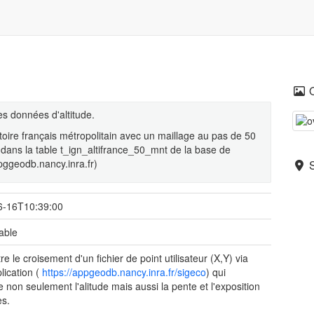
s données d'altitude.
itoire français métropolitain avec un maillage au pas de 50
dans la table t_ign_altifrance_50_mnt de la base de
ggeodb.nancy.inra.fr)
6-16T10:39:00
table
e le croisement d'un fichier de point utilisateur (X,Y) via
lication (
https://appgeodb.nancy.inra.fr/sigeco
) qui
e non seulement l'alitude mais aussi la pente et l'exposition
es.