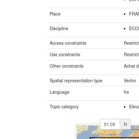
Place
FRA
Discipline
ECO
Access constraints
Restric
Use constraints
Restric
Other constraints
Achat d
Spatial representation type
Vector
Language
fre
Topic category
Elev
N