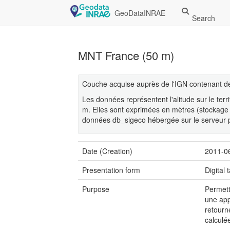
GeoDataINRAE
Search
MNT France (50 m)
Couche acquise auprès de l'IGN contenant de
Les données représentent l'alitude sur le terr
m. Elles sont exprimées en mètres (stockage 
données db_sigeco hébergée sur le serveur p
Date (Creation)
2011-0
Presentation form
Digital 
Purpose
Permettr
une app
retourn
calculé