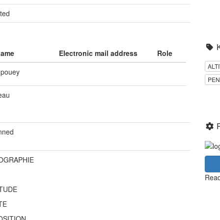
ted
name
Electronic mail address
Role
ALT
upouey
PEN
eau
anned
OGRAPHIE
Read
ITUDE
TE
OSITION