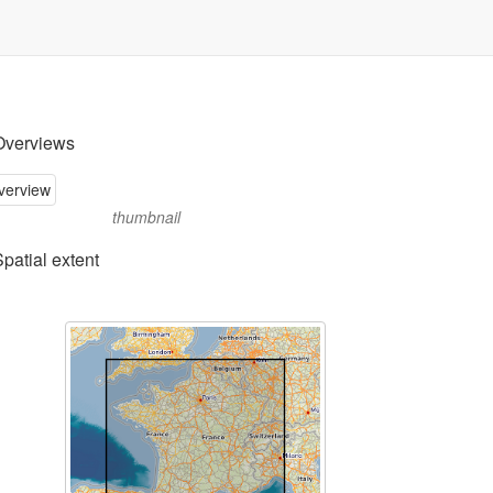
Overviews
thumbnail
Spatial extent